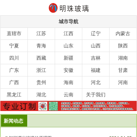
城市导航
直辖市
江苏
江西
辽宁
内蒙古
宁夏
青海
山东
山西
陕西
四川
西藏
新疆
吉林
湖南
广东
浙江
安徽
福建
甘肃
广西
贵州
海南
河北
河南
黑龙江
湖北
云南
关于我们
新闻动态